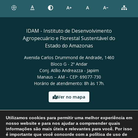
IDAM - Instituto de Desenvolvimento
Agropecuário e Florestal Sustentável do
Estado do Amazonas
Avenida Carlos Drummond de Andrade, 1460
Bloco G - 2º Andar
Conj. Atílio Andreazza - Japiim
Manaus – AM – CEP: 69077-730
Horário de atendimento: 8h às 17h.
Ver no mapa
Email: presidencia@idam.am.gov.br
Utilizamos cookies para permitir uma melhor experiência em
Tel: (92) 98452-9911
nosso website e para nos ajudar a compreender quais
informações são mais úteis e relevantes para você. Por isso
é importante que você concorde com a política de uso de