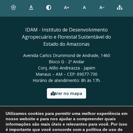
IDAM - Instituto de Desenvolvimento
Agropecuário e Florestal Sustentável do
Estado do Amazonas
Avenida Carlos Drummond de Andrade, 1460
Bloco G - 2º Andar
Conj. Atílio Andreazza - Japiim
Manaus – AM – CEP: 69077-730
Horário de atendimento: 8h às 17h.
Ver no mapa
Email: presidencia@idam.am.gov.br
Utilizamos cookies para permitir uma melhor experiência em
Tel: (92) 98452-9911
nosso website e para nos ajudar a compreender quais
informações são mais úteis e relevantes para você. Por isso
é importante que você concorde com a política de uso de