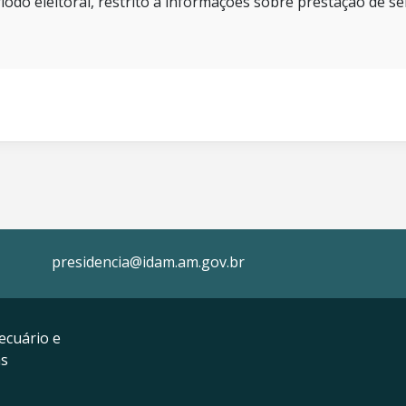
íodo eleitoral, restrito a informações sobre prestação de se
presidencia@idam.am.gov.br
ecuário e
as