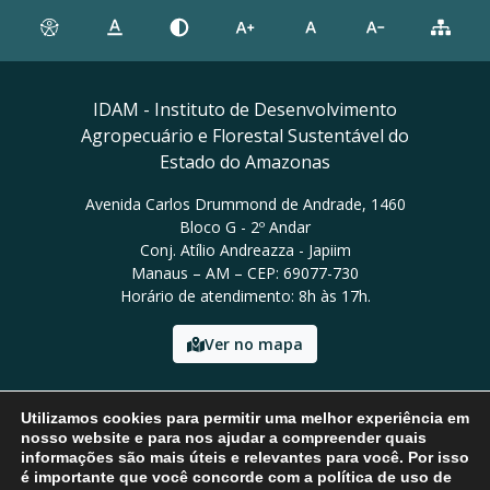
IDAM - Instituto de Desenvolvimento
Agropecuário e Florestal Sustentável do
Estado do Amazonas
Avenida Carlos Drummond de Andrade, 1460
Bloco G - 2º Andar
Conj. Atílio Andreazza - Japiim
Manaus – AM – CEP: 69077-730
Horário de atendimento: 8h às 17h.
Ver no mapa
Email: presidencia@idam.am.gov.br
Utilizamos cookies para permitir uma melhor experiência em
Tel: (92) 98452-9911
nosso website e para nos ajudar a compreender quais
informações são mais úteis e relevantes para você. Por isso
é importante que você concorde com a política de uso de