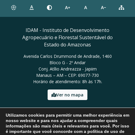
IDAM - Instituto de Desenvolvimento
Agropecuário e Florestal Sustentável do
Estado do Amazonas
Avenida Carlos Drummond de Andrade, 1460
Bloco G - 2º Andar
Conj. Atílio Andreazza - Japiim
Manaus – AM – CEP: 69077-730
Horário de atendimento: 8h às 17h.
Ver no mapa
Email: presidencia@idam.am.gov.br
Utilizamos cookies para permitir uma melhor experiência em
Tel: (92) 98452-9911
nosso website e para nos ajudar a compreender quais
informações são mais úteis e relevantes para você. Por isso
é importante que você concorde com a política de uso de