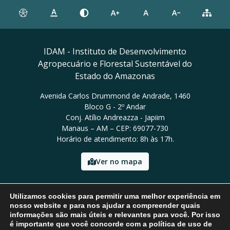
IDAM - Instituto de Desenvolvimento
Agropecuário e Florestal Sustentável do
Estado do Amazonas
Avenida Carlos Drummond de Andrade, 1460
Bloco G - 2º Andar
Conj. Atílio Andreazza - Japiim
Manaus – AM – CEP: 69077-730
Horário de atendimento: 8h às 17h.
Ver no mapa
Email: presidencia@idam.am.gov.br
Utilizamos cookies para permitir uma melhor experiência em
Tel: (92) 98452-9911
nosso website e para nos ajudar a compreender quais
informações são mais úteis e relevantes para você. Por isso
é importante que você concorde com a política de uso de