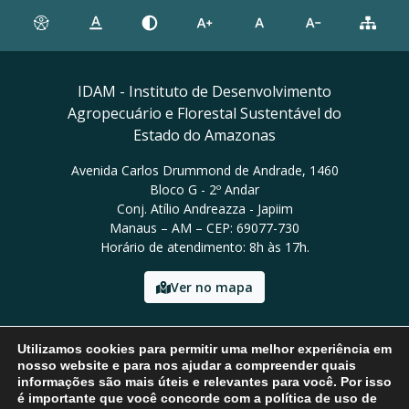
IDAM - Instituto de Desenvolvimento
Agropecuário e Florestal Sustentável do
Estado do Amazonas
Avenida Carlos Drummond de Andrade, 1460
Bloco G - 2º Andar
Conj. Atílio Andreazza - Japiim
Manaus – AM – CEP: 69077-730
Horário de atendimento: 8h às 17h.
Ver no mapa
Email: presidencia@idam.am.gov.br
Utilizamos cookies para permitir uma melhor experiência em
Tel: (92) 98452-9911
nosso website e para nos ajudar a compreender quais
informações são mais úteis e relevantes para você. Por isso
é importante que você concorde com a política de uso de