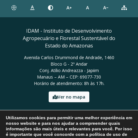
IDAM - Instituto de Desenvolvimento
Agropecuário e Florestal Sustentável do
Estado do Amazonas
Avenida Carlos Drummond de Andrade, 1460
Bloco G - 2º Andar
Conj. Atílio Andreazza - Japiim
Manaus – AM – CEP: 69077-730
Horário de atendimento: 8h às 17h.
Ver no mapa
Email: presidencia@idam.am.gov.br
Utilizamos cookies para permitir uma melhor experiência em
Tel: (92) 98452-9911
nosso website e para nos ajudar a compreender quais
informações são mais úteis e relevantes para você. Por isso
é importante que você concorde com a política de uso de