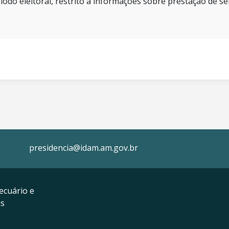
íodo eleitoral, restrito a informações sobre prestação de se
presidencia@idam.am.gov.br
ecuário e
as