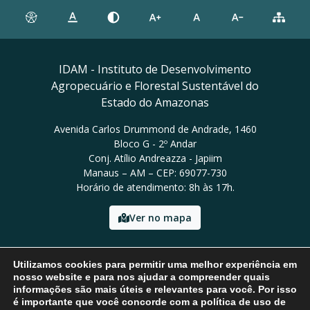
IDAM - Instituto de Desenvolvimento
Agropecuário e Florestal Sustentável do
Estado do Amazonas
Avenida Carlos Drummond de Andrade, 1460
Bloco G - 2º Andar
Conj. Atílio Andreazza - Japiim
Manaus – AM – CEP: 69077-730
Horário de atendimento: 8h às 17h.
Ver no mapa
Email: presidencia@idam.am.gov.br
Utilizamos cookies para permitir uma melhor experiência em
Tel: (92) 98452-9911
nosso website e para nos ajudar a compreender quais
informações são mais úteis e relevantes para você. Por isso
é importante que você concorde com a política de uso de