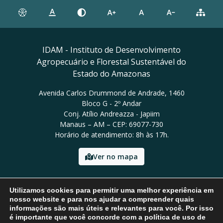
IDAM - Instituto de Desenvolvimento
Agropecuário e Florestal Sustentável do
Estado do Amazonas
Avenida Carlos Drummond de Andrade, 1460
Bloco G - 2º Andar
Conj. Atílio Andreazza - Japiim
Manaus – AM – CEP: 69077-730
Horário de atendimento: 8h às 17h.
Ver no mapa
Email: presidencia@idam.am.gov.br
Utilizamos cookies para permitir uma melhor experiência em
Tel: (92) 98452-9911
nosso website e para nos ajudar a compreender quais
informações são mais úteis e relevantes para você. Por isso
é importante que você concorde com a política de uso de