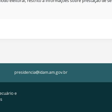
íodo eleitoral, restrito a informações sobre prestação de se
presidencia@idam.am.gov.br
ecuário e
as