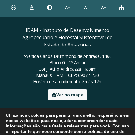
IDAM - Instituto de Desenvolvimento
Agropecuário e Florestal Sustentável do
Estado do Amazonas
Avenida Carlos Drummond de Andrade, 1460
Bloco G - 2º Andar
Conj. Atílio Andreazza - Japiim
Manaus – AM – CEP: 69077-730
Horário de atendimento: 8h às 17h.
Ver no mapa
Email: presidencia@idam.am.gov.br
Utilizamos cookies para permitir uma melhor experiência em
Tel: (92) 98452-9911
nosso website e para nos ajudar a compreender quais
informações são mais úteis e relevantes para você. Por isso
é importante que você concorde com a política de uso de