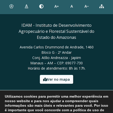
IDAM - Instituto de Desenvolvimento
Agropecuário e Florestal Sustentável do
Estado do Amazonas
Avenida Carlos Drummond de Andrade, 1460
Bloco G - 2º Andar
Conj. Atílio Andreazza - Japiim
Manaus – AM – CEP: 69077-730
Horário de atendimento: 8h às 17h.
Ver no mapa
Email: presidencia@idam.am.gov.br
Utilizamos cookies para permitir uma melhor experiência em
Tel: (92) 98452-9911
nosso website e para nos ajudar a compreender quais
informações são mais úteis e relevantes para você. Por isso
é importante que você concorde com a política de uso de