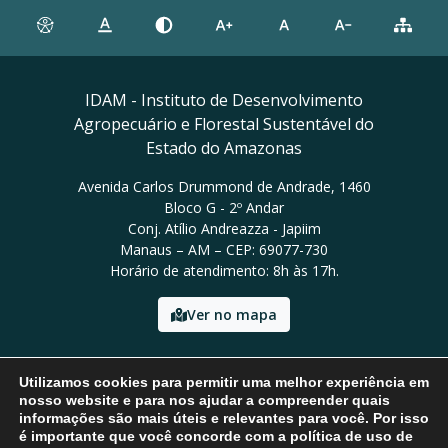
IDAM - Instituto de Desenvolvimento
Agropecuário e Florestal Sustentável do
Estado do Amazonas
Avenida Carlos Drummond de Andrade, 1460
Bloco G - 2º Andar
Conj. Atílio Andreazza - Japiim
Manaus – AM – CEP: 69077-730
Horário de atendimento: 8h às 17h.
Ver no mapa
Email: presidencia@idam.am.gov.br
Utilizamos cookies para permitir uma melhor experiência em
Tel: (92) 98452-9911
nosso website e para nos ajudar a compreender quais
informações são mais úteis e relevantes para você. Por isso
é importante que você concorde com a política de uso de