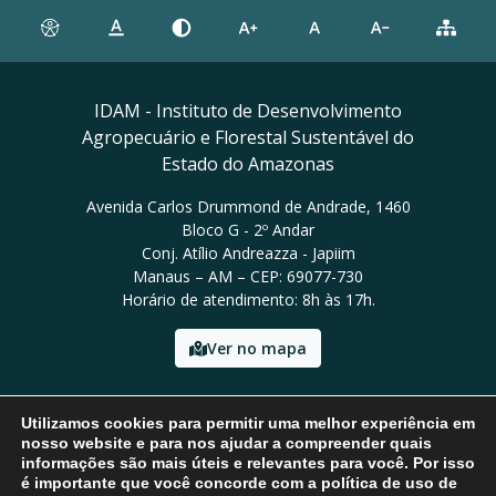
IDAM - Instituto de Desenvolvimento
Agropecuário e Florestal Sustentável do
Estado do Amazonas
Avenida Carlos Drummond de Andrade, 1460
Bloco G - 2º Andar
Conj. Atílio Andreazza - Japiim
Manaus – AM – CEP: 69077-730
Horário de atendimento: 8h às 17h.
Ver no mapa
Email: presidencia@idam.am.gov.br
Utilizamos cookies para permitir uma melhor experiência em
Tel: (92) 98452-9911
nosso website e para nos ajudar a compreender quais
informações são mais úteis e relevantes para você. Por isso
é importante que você concorde com a política de uso de