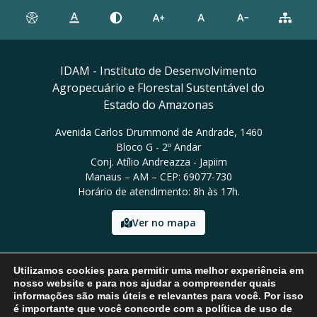
IDAM - Instituto de Desenvolvimento
Agropecuário e Florestal Sustentável do
Estado do Amazonas
Avenida Carlos Drummond de Andrade, 1460
Bloco G - 2º Andar
Conj. Atílio Andreazza - Japiim
Manaus – AM – CEP: 69077-730
Horário de atendimento: 8h às 17h.
Ver no mapa
Email: presidencia@idam.am.gov.br
Utilizamos cookies para permitir uma melhor experiência em
Tel: (92) 98452-9911
nosso website e para nos ajudar a compreender quais
informações são mais úteis e relevantes para você. Por isso
é importante que você concorde com a política de uso de