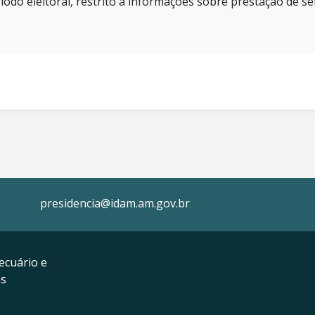
íodo eleitoral, restrito a informações sobre prestação de se
presidencia@idam.am.gov.br
ecuário e
as