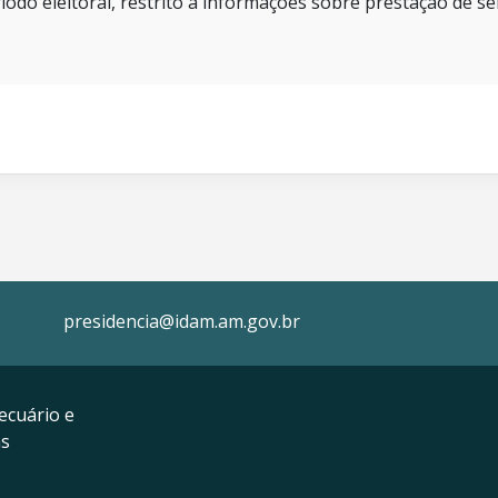
íodo eleitoral, restrito a informações sobre prestação de se
presidencia@idam.am.gov.br
ecuário e
as