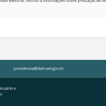
íodo eleitoral, restrito a informações sobre prestação de se
presidencia@idam.am.gov.br
ecuário e
as