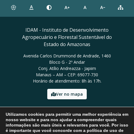
IDAM - Instituto de Desenvolvimento
Agropecuário e Florestal Sustentável do
Estado do Amazonas
Avenida Carlos Drummond de Andrade, 1460
Bloco G - 2º Andar
Conj. Atílio Andreazza - Japiim
Manaus – AM – CEP: 69077-730
Horário de atendimento: 8h às 17h.
Ver no mapa
Email: presidencia@idam.am.gov.br
Utilizamos cookies para permitir uma melhor experiência em
Tel: (92) 98452-9911
nosso website e para nos ajudar a compreender quais
informações são mais úteis e relevantes para você. Por isso
é importante que você concorde com a política de uso de