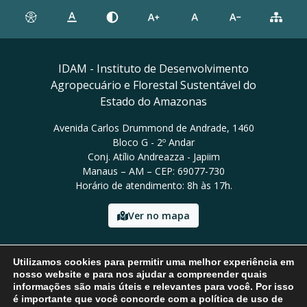
IDAM - Instituto de Desenvolvimento
Agropecuário e Florestal Sustentável do
Estado do Amazonas
Avenida Carlos Drummond de Andrade, 1460
Bloco G - 2º Andar
Conj. Atílio Andreazza - Japiim
Manaus – AM – CEP: 69077-730
Horário de atendimento: 8h às 17h.
Ver no mapa
Email: presidencia@idam.am.gov.br
Utilizamos cookies para permitir uma melhor experiência em
Tel: (92) 98452-9911
nosso website e para nos ajudar a compreender quais
informações são mais úteis e relevantes para você. Por isso
é importante que você concorde com a política de uso de