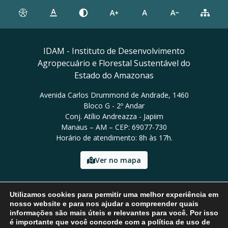
IDAM - Instituto de Desenvolvimento
Agropecuário e Florestal Sustentável do
Estado do Amazonas
Avenida Carlos Drummond de Andrade, 1460
Bloco G - 2º Andar
Conj. Atílio Andreazza - Japiim
Manaus – AM – CEP: 69077-730
Horário de atendimento: 8h às 17h.
Ver no mapa
Email: presidencia@idam.am.gov.br
Utilizamos cookies para permitir uma melhor experiência em
Tel: (92) 98452-9911
nosso website e para nos ajudar a compreender quais
informações são mais úteis e relevantes para você. Por isso
é importante que você concorde com a política de uso de