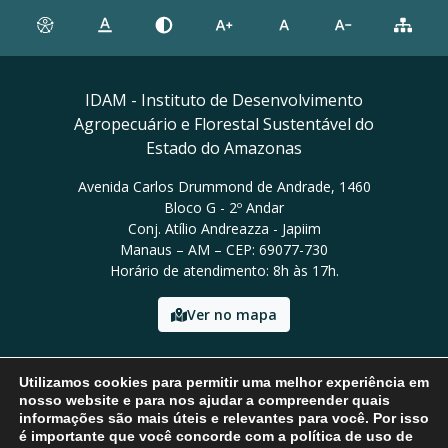
IDAM - Instituto de Desenvolvimento
Agropecuário e Florestal Sustentável do
Estado do Amazonas
Avenida Carlos Drummond de Andrade, 1460
Bloco G - 2º Andar
Conj. Atílio Andreazza - Japiim
Manaus – AM – CEP: 69077-730
Horário de atendimento: 8h às 17h.
Ver no mapa
Email: presidencia@idam.am.gov.br
Utilizamos cookies para permitir uma melhor experiência em
Tel: (92) 98452-9911
nosso website e para nos ajudar a compreender quais
informações são mais úteis e relevantes para você. Por isso
é importante que você concorde com a política de uso de