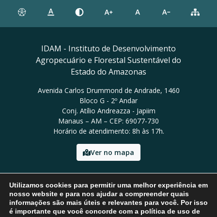
IDAM - Instituto de Desenvolvimento
Agropecuário e Florestal Sustentável do
Estado do Amazonas
Avenida Carlos Drummond de Andrade, 1460
Bloco G - 2º Andar
Conj. Atílio Andreazza - Japiim
Manaus – AM – CEP: 69077-730
Horário de atendimento: 8h às 17h.
Ver no mapa
Email: presidencia@idam.am.gov.br
Utilizamos cookies para permitir uma melhor experiência em
Tel: (92) 98452-9911
nosso website e para nos ajudar a compreender quais
informações são mais úteis e relevantes para você. Por isso
é importante que você concorde com a política de uso de