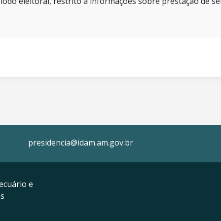
íodo eleitoral, restrito a informações sobre prestação de se
presidencia@idam.am.gov.br
ecuário e
as