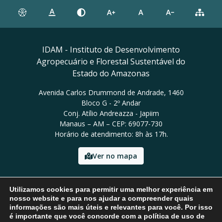
IDAM - Instituto de Desenvolvimento
Agropecuário e Florestal Sustentável do
Estado do Amazonas
Avenida Carlos Drummond de Andrade, 1460
Bloco G - 2º Andar
Conj. Atílio Andreazza - Japiim
Manaus – AM – CEP: 69077-730
Horário de atendimento: 8h às 17h.
Ver no mapa
Email: presidencia@idam.am.gov.br
Utilizamos cookies para permitir uma melhor experiência em
Tel: (92) 98452-9911
nosso website e para nos ajudar a compreender quais
informações são mais úteis e relevantes para você. Por isso
é importante que você concorde com a política de uso de