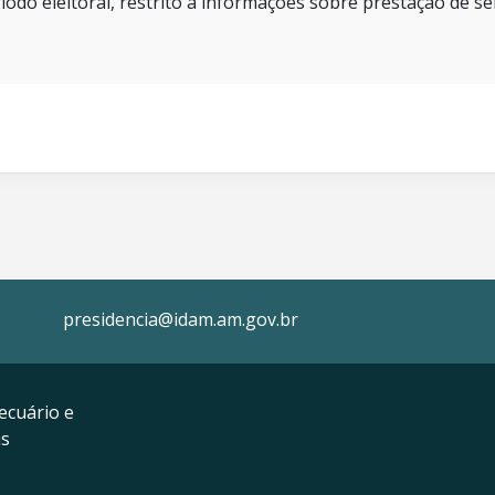
íodo eleitoral, restrito a informações sobre prestação de se
presidencia@idam.am.gov.br
ecuário e
as