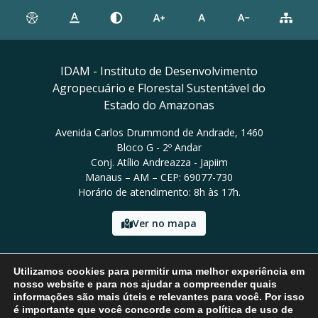
IDAM - Instituto de Desenvolvimento
Agropecuário e Florestal Sustentável do
Estado do Amazonas
Avenida Carlos Drummond de Andrade, 1460
Bloco G - 2º Andar
Conj. Atílio Andreazza - Japiim
Manaus – AM – CEP: 69077-730
Horário de atendimento: 8h às 17h.
Ver no mapa
Email: presidencia@idam.am.gov.br
Utilizamos cookies para permitir uma melhor experiência em
Tel: (92) 98452-9911
nosso website e para nos ajudar a compreender quais
informações são mais úteis e relevantes para você. Por isso
é importante que você concorde com a política de uso de