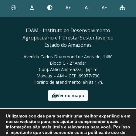
IDAM - Instituto de Desenvolvimento
Agropecuário e Florestal Sustentável do
Estado do Amazonas
Avenida Carlos Drummond de Andrade, 1460
Bloco G - 2º Andar
Conj. Atílio Andreazza - Japiim
Manaus – AM – CEP: 69077-730
Horário de atendimento: 8h às 17h.
Ver no mapa
Email: presidencia@idam.am.gov.br
Utilizamos cookies para permitir uma melhor experiência em
Tel: (92) 98452-9911
nosso website e para nos ajudar a compreender quais
informações são mais úteis e relevantes para você. Por isso
é importante que você concorde com a política de uso de