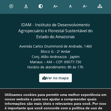
IDAM - Instituto de Desenvolvimento
Agropecuário e Florestal Sustentável do
Estado do Amazonas
Avenida Carlos Drummond de Andrade, 1460
Bloco G - 2º Andar
Conj. Atílio Andreazza - Japiim
Manaus – AM – CEP: 69077-730
Horário de atendimento: 8h às 17h.
Ver no mapa
Email: presidencia@idam.am.gov.br
Utilizamos cookies para permitir uma melhor experiência em
Tel: (92) 98452-9911
nosso website e para nos ajudar a compreender quais
informações são mais úteis e relevantes para você. Por isso
é importante que você concorde com a política de uso de